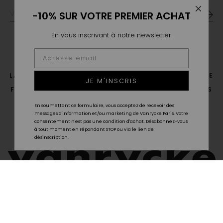
-10% SUR VOTRE PREMIER ACHAT
En vous inscrivant à notre newsletter.
LA MAISON
LE SAVOIR FAIRE
POINTS DE VENTE
JE M'INSCRIS
FAQ
LIVRAISON & RETOUR
GUIDE DES TAILLES
CGV
CONTACT
En soumettant ce formulaire, vous acceptez de recevoir des
messages d'information et/ou marketing de Vanrycke Paris. Votre
consentement n'est pas une condition d'achat. Désabonnez-vous
à tout moment en répondant STOP ou via le lien de
désinscription.