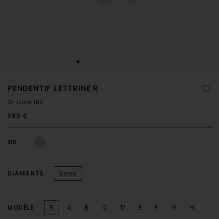
PENDENTIF LETTRINE R
Or rose 18k
390 €
OR
DIAMANTS
Sans
MODÈLE
R
A
B
C
D
E
F
G
H