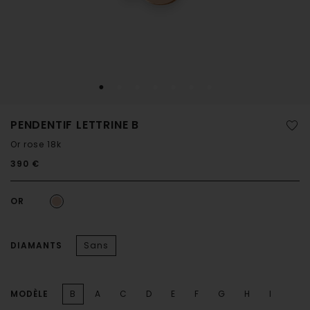
PENDENTIF LETTRINE B
Or rose 18k
390 €
OR
DIAMANTS
Sans
MODÈLE
B
A
C
D
E
F
G
H
I