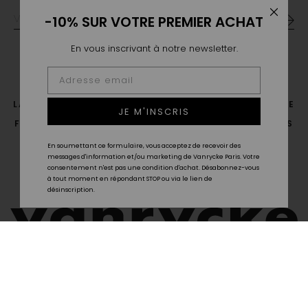
-10% SUR VOTRE PREMIER ACHAT
En vous inscrivant à notre newsletter.
LA MAISON
LE SAVOIR FAIRE
POINTS DE VENTE
JE M'INSCRIS
FAQ
LIVRAISON & RETOUR
GUIDE DES TAILLES
CGV
CONTACT
En soumettant ce formulaire, vous acceptez de recevoir des
messages d'information et/ou marketing de Vanrycke Paris. Votre
consentement n'est pas une condition d'achat. Désabonnez-vous
à tout moment en répondant STOP ou via le lien de
désinscription.