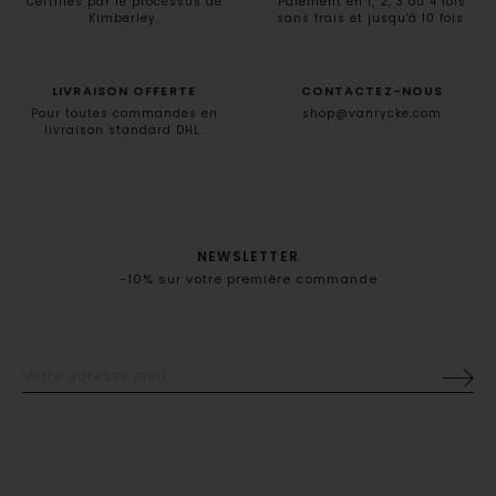
Certifiés par le processus de
Paiement en 1, 2, 3 ou 4 fois
Kimberley.
sans frais et jusqu'à 10 fois.
LIVRAISON OFFERTE
CONTACTEZ-NOUS
Pour toutes commandes en
shop@vanrycke.com
livraison standard DHL.
NEWSLETTER
-10% sur votre première commande