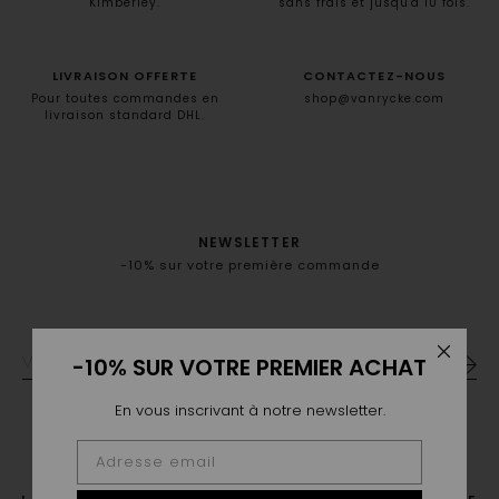
Kimberley.
sans frais et jusqu'à 10 fois.
LIVRAISON OFFERTE
CONTACTEZ-NOUS
Pour toutes commandes en
shop@vanrycke.com
livraison standard DHL.
NEWSLETTER
-10% sur votre première commande
-10% SUR VOTRE PREMIER ACHAT
En vous inscrivant à notre newsletter.