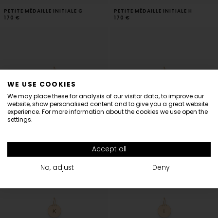
PETITE MÉDAILLE INITIALE G
PETITE MÉDAILLE INITIALE H
170 €
170 €
WE USE COOKIES
Informations
We may place these for analysis of our visitor data, to improve our
website, show personalised content and to give you a great website
Dear Customers,
experience. For more information about the cookies we use open the
settings.
Vanrycke is closed from August 1st until 16th.
All orders placed during this period will be sent from Monday 17th of August.
PETITE MÉDAILLE INITIALE I
PETITE MÉDAILLE INITIALE J
Accept all
170 €
170 €
Thank you for your understanding.
The Vanrycke Team
No, adjust
Deny