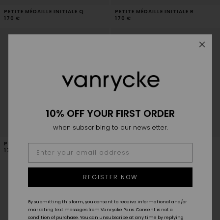
PETITE MÉDAILLE INITIALE Q
PETITE MÉDAILLE INITIALE R
170 €
170 €
10% OFF YOUR FIRST ORDER
when subscribing to our newsletter.
PETITE MÉDAILLE INITIALE S
PETITE MÉDAILLE INITIALE T
170 €
170 €
REGISTER NOW
By submitting this form, you consent to receive informational and/or
marketing text messages from Vanrycke Paris. Consent is not a
condition of purchase. You can unsubscribe at any time by replying