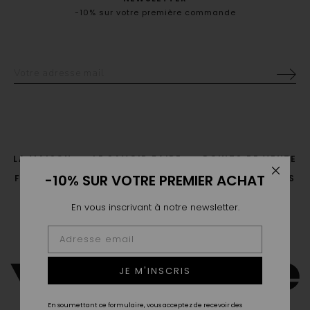
-10% sur votre première commande
LA MAISON
LE SAVOIR FAIRE
POINTS DE VENTE
-10% SUR VOTRE PREMIER ACHAT
FAQ
LIVRAISON & RETOUR
GUIDE DES TAILLES
CGV
CONTACT
En vous inscrivant à notre newsletter.
JE M'INSCRIS
En soumettant ce formulaire, vous acceptez de recevoir des