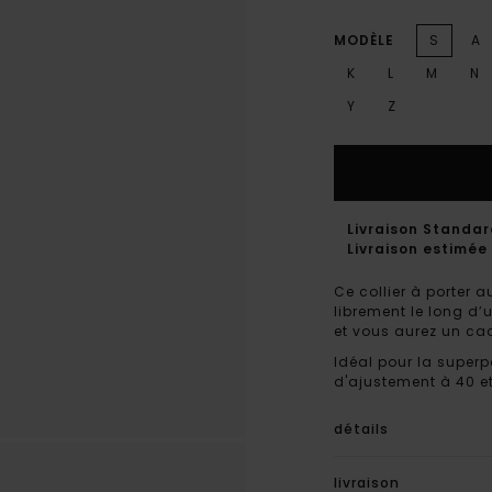
MODÈLE
S
A
K
L
M
N
Y
Z
Livraison Standa
Livraison estimée 
Ce collier à porter 
librement le long d’
et vous aurez un ca
Idéal pour la superp
d'ajustement à 40 e
détails
livraison