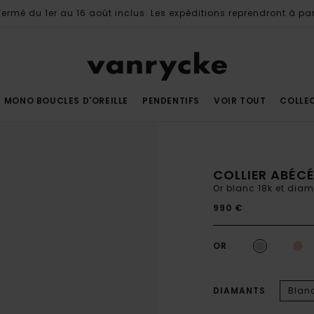
ermé du 1er au 16 août inclus. Les expéditions reprendront à par
MONO BOUCLES D'OREILLE
PENDENTIFS
VOIR TOUT
COLLE
COLLIER ABÉCÉ
Or blanc 18k et dia
990 €
OR
DIAMANTS
Blan