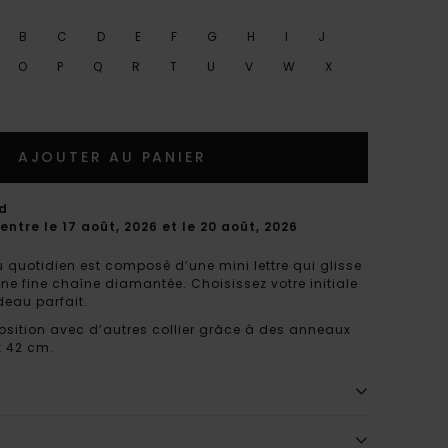
B
C
D
E
F
G
H
I
J
O
P
Q
R
T
U
V
W
X
AJOUTER AU PANIER
rd
entre le 17 août, 2026 et le 20 août, 2026
au quotidien est composé d’une mini lettre qui glisse
une fine chaîne diamantée. Choisissez votre initiale
deau parfait.
osition avec d’autres collier grâce à des anneaux
t 42 cm.