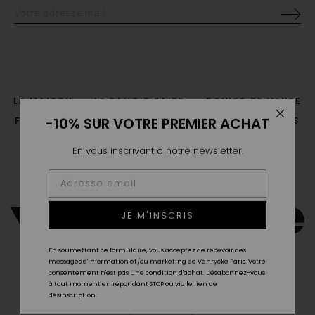
LA MAISON
LE SAVOIR FAIRE
POINTS DE VENTE
-10% SUR VOTRE PREMIER ACHAT
FAQ
LIVRAISON & RETOUR
GUIDE DES TAILLES
CGV
CONTACT
En vous inscrivant à notre newsletter.
JE M'INSCRIS
En soumettant ce formulaire, vous acceptez de recevoir des
messages d'information et/ou marketing de Vanrycke Paris. Votre
consentement n'est pas une condition d'achat. Désabonnez-vous
à tout moment en répondant STOP ou via le lien de
désinscription.
© 2026,
X Vanrycke
|
Mentions légales
|
RGPD