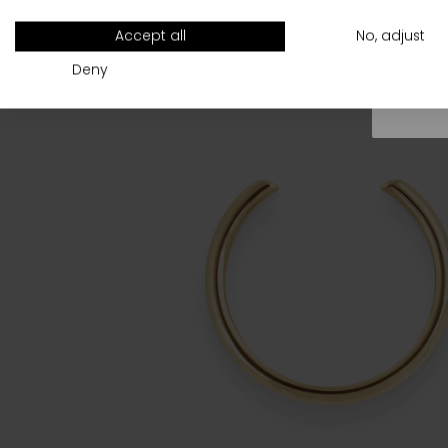
All
Accept all
No, adjust
Deny