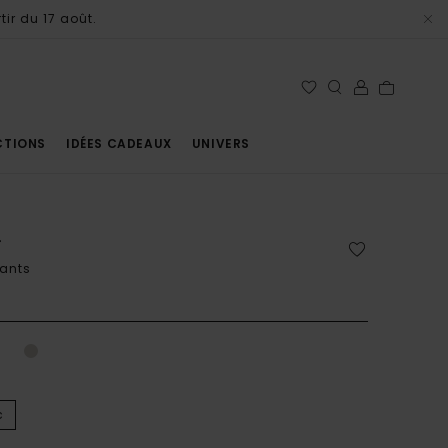
tir du 17 août.
CTIONS
IDÉES CADEAUX
UNIVERS
Ï
mants
c