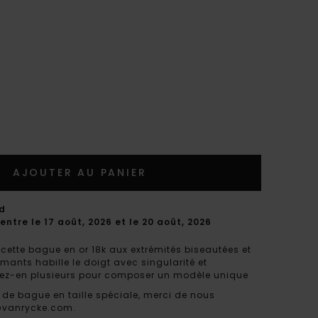
AJOUTER AU PANIER
rd
entre le 17 août, 2026 et le 20 août, 2026
, cette bague en or 18k aux extrémités biseautées et
ants habille le doigt avec singularité et
sez-en plusieurs pour composer un modèle unique
de bague en taille spéciale, merci de nous
@vanrycke.com.