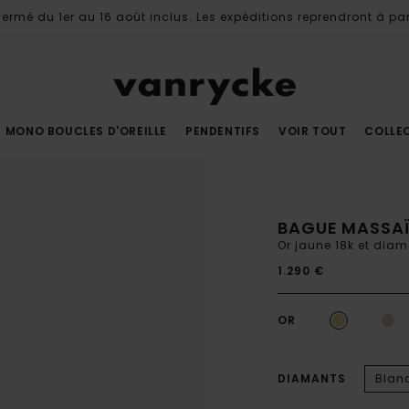
ermé du 1er au 16 août inclus. Les expéditions reprendront à par
MONO BOUCLES D'OREILLE
PENDENTIFS
VOIR TOUT
COLLE
BAGUE MASSA
Or jaune 18k et dia
1.290 €
OR
DIAMANTS
Blan