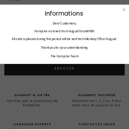
Informations
Dear Customers,
Vanrycke is closed from August 1st until 16th.
All orders placed during this period will be sent from Monday 17th of August.
Thank you for your understanding.
The Vanrycke Team
ENVOYER
DIAMANT & OR 18K
PAIEMENT SECURISÉ
Certifiés par le processus de
Paiement en 1, 2, 3 ou 4 fois
Kimberley.
sans frais et jusqu'à 10 fois.
LIVRAISON OFFERTE
CONTACTEZ-NOUS