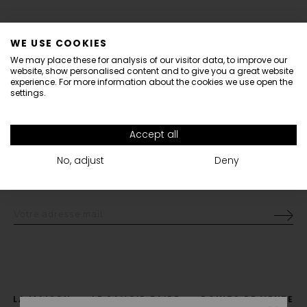
LIVRAISON OFFERTE
CONTACTEZ-NOUS
WE USE COOKIES
Pour toutes commandes en
shop@vanrycke.com
Informations
We may place these for analysis of our visitor data, to improve our
livraison standard DHL.
website, show personalised content and to give you a great website
Dear Customers,
experience. For more information about the cookies we use open the
settings.
Vanrycke is closed from August 1st until 16th.
All orders placed during this period will be sent from Monday 17th of August.
Accept all
Thank you for your understanding.
NEWSLETTER
-10% sur votre première commande
The Vanrycke Team
No, adjust
Deny
LA MAISON
LE SAVOIR FAIRE
POINTS DE VENTE