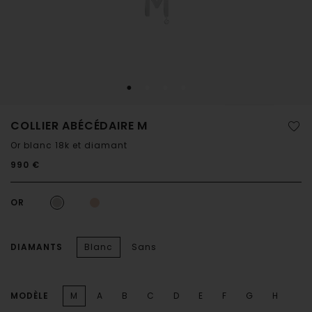
COLLIER ABÉCÉDAIRE M
Or blanc 18k et diamant
990 €
OR
DIAMANTS
Blanc
Sans
MODÈLE
M
A
B
C
D
E
F
G
H