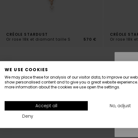
CRÉOLE STARDUST
CRÉOLE STA
Or rose 18k et diamant taille S
570 €
Or rose 18k e
WE USE COOKIES
We may place these for analysis of our visitor data, to improve our webs
DIAMANT & OR 18K
show personalised content and to give you a great website experience.
Certifiés par le processus de
Paie
more information about the cookies we use open the settings.
Kimberley.
All
Accept all
No, adjust
Deny