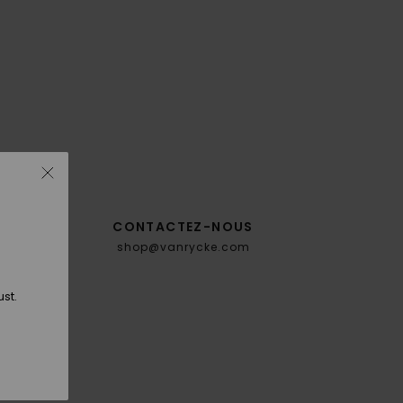
CONTACTEZ-NOUS
en
shop@vanrycke.com
.
ust.