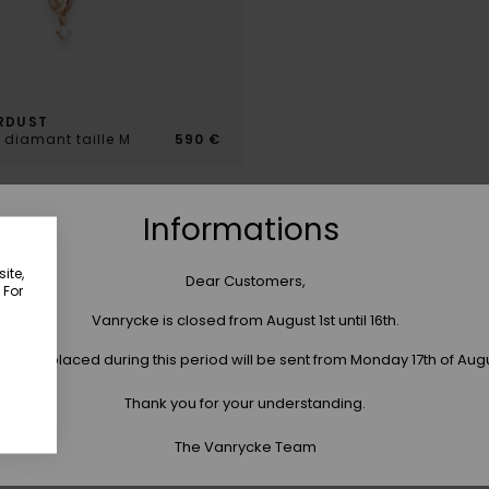
RDUST
t diamant taille M
590 €
Informations
ite,
PAIEMENT SECURISÉ
LIVRAISON OFFERTE
Dear Customers,
 For
ment en 1, 2, 3 ou 4 fois sans
Pour toutes commandes 
Vanrycke is closed from August 1st until 16th.
frais et jusqu'à 10 fois.
livraison standard DHL
 orders placed during this period will be sent from Monday 17th of Aug
Thank you for your understanding.
NEWSLETTER
-10% sur votre première commande
The Vanrycke Team