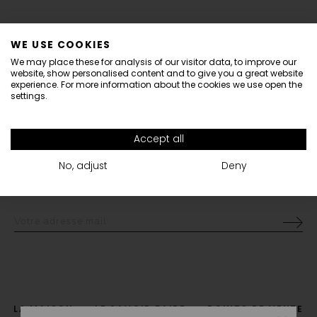
LIVRAISON OFFERTE
CONTACTEZ-NOUS
WE USE COOKIES
Pour toutes commandes en
shop@vanrycke.com
Informations
We may place these for analysis of our visitor data, to improve our
livraison standard DHL.
website, show personalised content and to give you a great website
Dear Customers,
experience. For more information about the cookies we use open the
settings.
Vanrycke is closed from August 1st until 16th.
All orders placed during this period will be sent from Monday 17th of August.
Accept all
Thank you for your understanding.
NEWSLETTER
-10% sur votre première commande
The Vanrycke Team
No, adjust
Deny
LA MAISON
LE SAVOIR FAIRE
POINTS DE VENTE