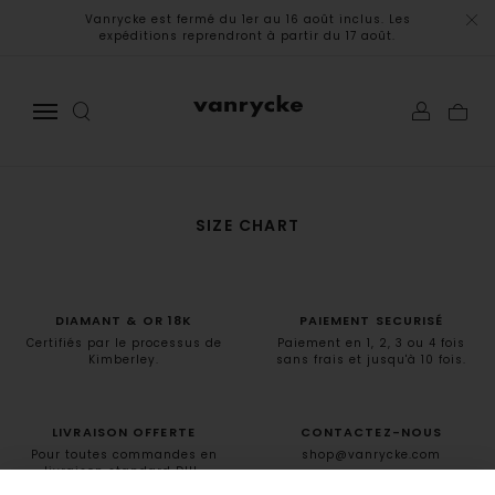
Vanrycke est fermé du 1er au 16 août inclus. Les
expéditions reprendront à partir du 17 août.
SIZE CHART
DIAMANT & OR 18K
PAIEMENT SECURISÉ
Certifiés par le processus de
Paiement en 1, 2, 3 ou 4 fois
Kimberley.
sans frais et jusqu'à 10 fois.
LIVRAISON OFFERTE
CONTACTEZ-NOUS
Pour toutes commandes en
shop@vanrycke.com
livraison standard DHL.