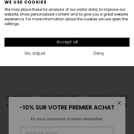
WE USE COOKIES
Informations
We may place these for analysis of our visitor data, to improve our
website, show personalised content and to give you a great website
Dear Customers,
experience. For more information about the cookies we use open the
settings.
Vanrycke is closed from August 1st until 16th.
NEWSLETTER
-10% sur votre première commande
All orders placed during this period will be sent from Monday 17th of August.
Accept all
Thank you for your understanding.
The Vanrycke Team
No, adjust
Deny
LA MAISON
LE SAVOIR FAIRE
POINTS DE VENTE
-10% SUR VOTRE PREMIER ACHAT
FAQ
LIVRAISON & RETOUR
GUIDE DES TAILLES
CGV
CONTACT
En vous inscrivant à notre newsletter.