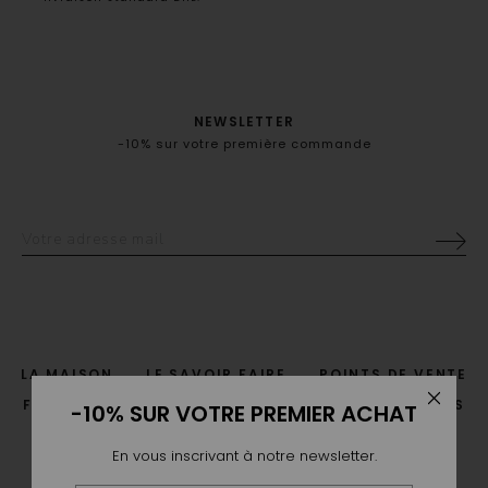
NEWSLETTER
-10% sur votre première commande
LA MAISON
LE SAVOIR FAIRE
POINTS DE VENTE
-10% SUR VOTRE PREMIER ACHAT
FAQ
LIVRAISON & RETOUR
GUIDE DES TAILLES
CGV
CONTACT
En vous inscrivant à notre newsletter.