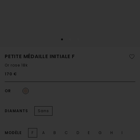
PETITE MÉDAILLE INITIALE F
Or rose 18k
170 €
OR
DIAMANTS
Sans
MODÈLE
F
A
B
C
D
E
G
H
I