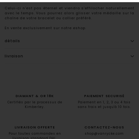
Celui-ci n'est pas éternel et viendra s'effilocher naturellement
avec le temps. Vous pourrez alors glisser votre médaille sur la
chaîne de votre bracelet ou collier préféré.
En vente exclusivement sur notre eshop.
détails
livraison
DIAMANT & OR 18K
PAIEMENT SECURISÉ
Certifiés par le processus de
Paiement en 1, 2, 3 ou 4 fois
Kimberley.
sans frais et jusqu'à 10 fois.
LIVRAISON OFFERTE
CONTACTEZ-NOUS
Pour toutes commandes en
shop@vanrycke.com
livraison standard DHL.