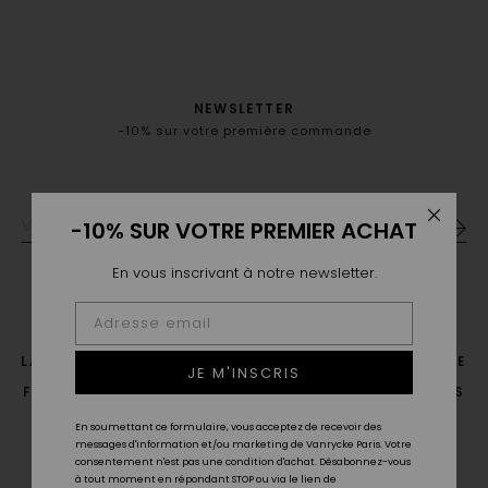
NEWSLETTER
-10% sur votre première commande
-10% SUR VOTRE PREMIER ACHAT
En vous inscrivant à notre newsletter.
LA MAISON
LE SAVOIR FAIRE
POINTS DE VENTE
JE M'INSCRIS
FAQ
LIVRAISON & RETOUR
GUIDE DES TAILLES
CGV
CONTACT
En soumettant ce formulaire, vous acceptez de recevoir des
messages d'information et/ou marketing de Vanrycke Paris. Votre
consentement n'est pas une condition d'achat. Désabonnez-vous
à tout moment en répondant STOP ou via le lien de