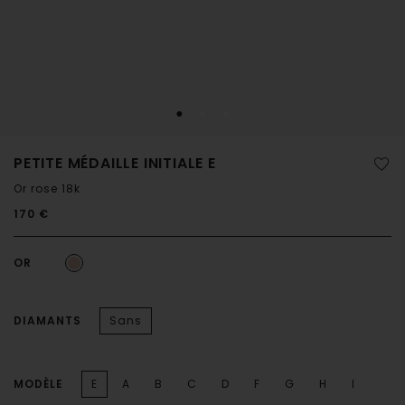
PETITE MÉDAILLE INITIALE E
Or rose 18k
170 €
OR
DIAMANTS
Sans
MODÈLE
E
A
B
C
D
F
G
H
I