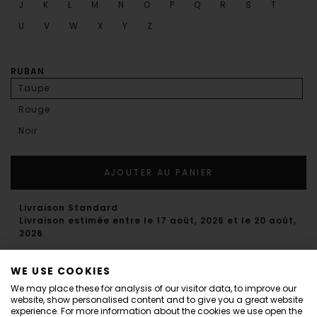
J
K
L
M
N
O
P
Q
R
S
T
U
V
W
X
Y
Z
RUBAN
Taupe
Rouge
Noir
AJOUTER AU PANIER
Livraison Standard
Livraison estimée entre le 17 août, 2026 et le 20 août,
2026
Mini mimi !
WE USE COOKIES
Accumulez les petites initiales chères à votre cœur comme
Informations
We may place these for analysis of our visitor data, to improve our
des petites bulles bienfaisantes !
website, show personalised content and to give you a great website
Dear Customers,
experience. For more information about the cookies we use open the