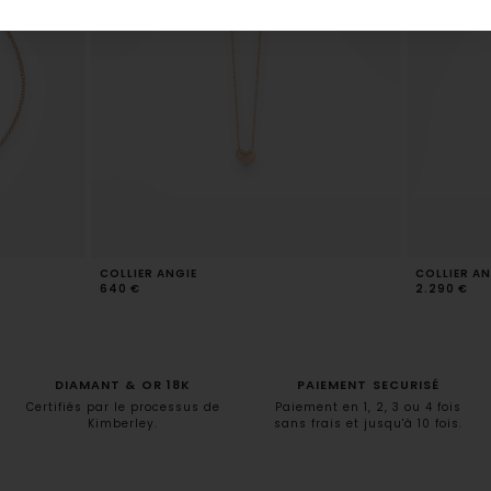
COLLIER ANGIE
COLLIER AN
640 €
2.290 €
DIAMANT & OR 18K
PAIEMENT SECURISÉ
Certifiés par le processus de
Paiement en 1, 2, 3 ou 4 fois
Kimberley.
sans frais et jusqu'à 10 fois.