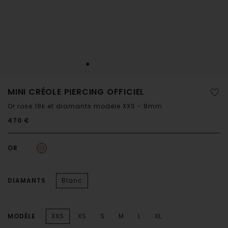
MINI CRÉOLE PIERCING OFFICIEL
Or rose 18k et diamants modèle XXS - 8mm
470 €
OR
DIAMANTS
Blanc
MODÈLE
XXS
XS
S
M
L
XL