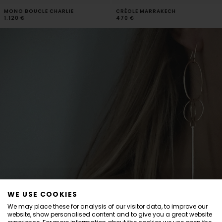
MONO BOUCLE CHARLIE
CRÉOLE MARRAKECH
1.120 €
470 €
WE USE COOKIES
Informations
We may place these for analysis of our visitor data, to improve our
website, show personalised content and to give you a great website
Dear Customers,