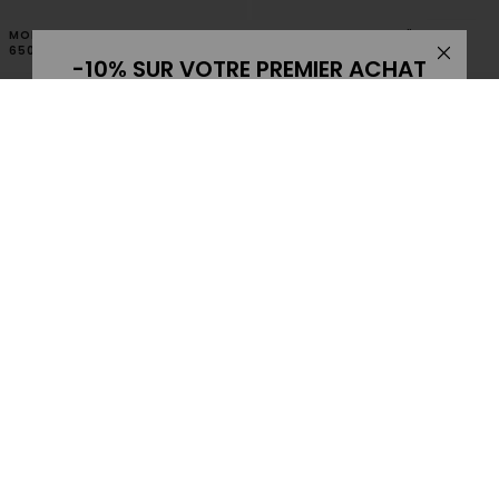
consentement n'est pas une condition d'achat. Désabonnez-vous
à tout moment en répondant STOP ou via le lien de
MONO BOUCLE MEDELLIN
MONO BOUCLE STYLOÏDE
désinscription.
650 €
680 €
BIJOU D'OREILLE MASSAÏ
CRÉOLE STARDUST
1.290 €
570 €
Dernière pièce