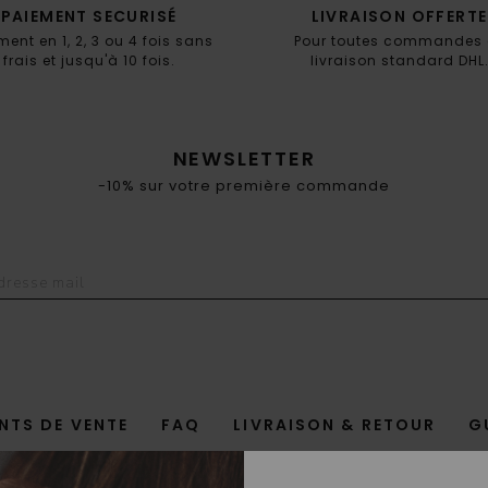
PAIEMENT SECURISÉ
LIVRAISON OFFERTE
ment en 1, 2, 3 ou 4 fois sans
Pour toutes commandes 
frais et jusqu'à 10 fois.
livraison standard DHL
NEWSLETTER
-10% sur votre première commande
NTS DE VENTE
FAQ
LIVRAISON & RETOUR
G