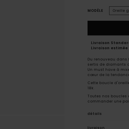
MODÈLE
Oreille
Livraison Standa
Livraison estimée 
Du renouveau dans la
sertis de diamants qu
Un must have à mixe
cœur de la tendanc
Cette boucle d'oreil
18k.
Toutes nos boucles d
commander une paire,
détails
livraison