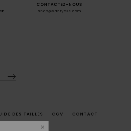
CONTACTEZ-NOUS
en
shop@vanrycke.com
.
UIDE DES TAILLES
CGV
CONTACT