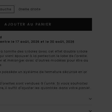
 gauche
Oreille droite
AJOUTER AU PANIER
rd
entre le 17 août, 2026 et le 20 août, 2026
 famille des créoles avec cet effet double créole
i vient épouser à la perfection le lobe de l'oreille.
r et mélanger avec d'autres modèles pour être au
e.
le possède un système de fermeture sécurisé en or
'oreilles sont vendues à l'unité. Si vous souhaitez
 il suffit d'ajuster les quantités dans votre panier.