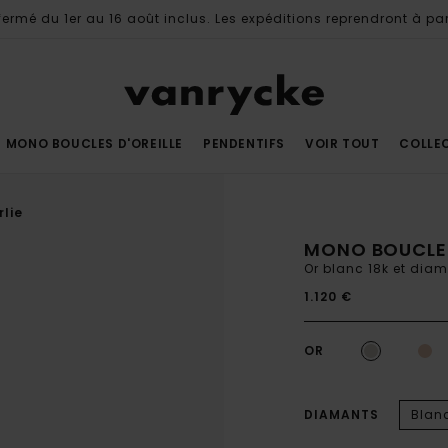
ermé du 1er au 16 août inclus. Les expéditions reprendront à par
MONO BOUCLES D'OREILLE
PENDENTIFS
VOIR TOUT
COLLE
lie
MONO BOUCLE
Or blanc 18k et dia
1.120 €
OR
DIAMANTS
Blan