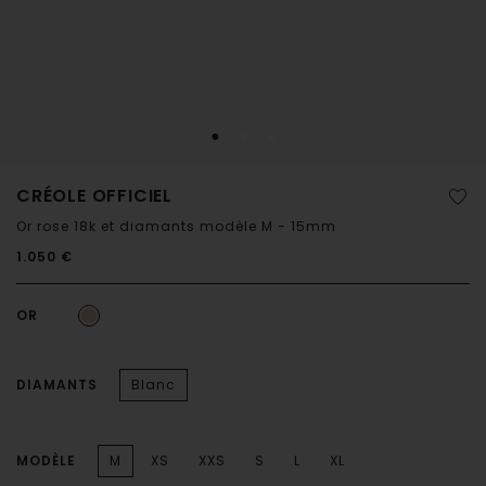
CRÉOLE OFFICIEL
Or rose 18k et diamants modèle M - 15mm
1.050 €
OR
DIAMANTS
Blanc
MODÈLE
M
XS
XXS
S
L
XL