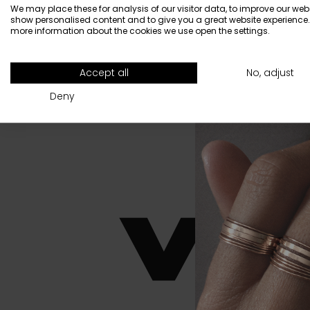
We may place these for analysis of our visitor data, to improve our webs
show personalised content and to give you a great website experience.
more information about the cookies we use open the settings.
All
Accept all
No, adjust
Deny
LA MAISON
LE SAVOIR FAIRE
POI