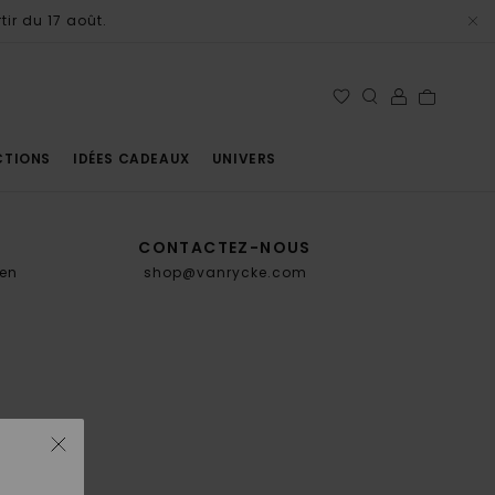
tir du 17 août.
CTIONS
IDÉES CADEAUX
UNIVERS
CONTACTEZ-NOUS
en
shop@vanrycke.com
.