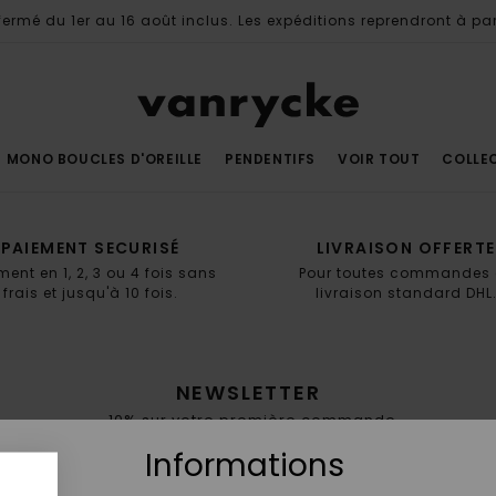
ermé du 1er au 16 août inclus. Les expéditions reprendront à par
MONO BOUCLES D'OREILLE
PENDENTIFS
VOIR TOUT
COLLE
PAIEMENT SECURISÉ
LIVRAISON OFFERTE
ment en 1, 2, 3 ou 4 fois sans
Pour toutes commandes 
frais et jusqu'à 10 fois.
livraison standard DHL
NEWSLETTER
-10% sur votre première commande
Informations