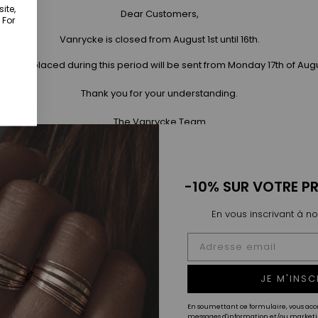
ite,
Dear Customers,
 For
Vanrycke is closed from August 1st until 16th.
 orders placed during this period will be sent from Monday 17th of Aug
Thank you for your understanding.
NTS DE VENTE
FAQ
LIVRAISON & RETOUR
G
The Vanrycke Team
-10% SUR VOTRE P
En vous inscrivant à no
JE M'INSC
En soumettant ce formulaire, vous acc
messages d'information et/ou marketin