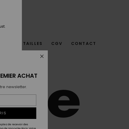
ust.
UIDE DES TAILLES
CGV
CONTACT
REMIER ACHAT
tre newsletter.
RIS
eptez de recevoir des
g de Vanrycke Paris. Votre