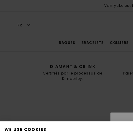
Vanrycke est f
BAGUES
BRACELETS
COLLIERS
DIAMANT & OR 18K
Certifiés par le processus de
Paie
Kimberley.
WE USE COOKIES